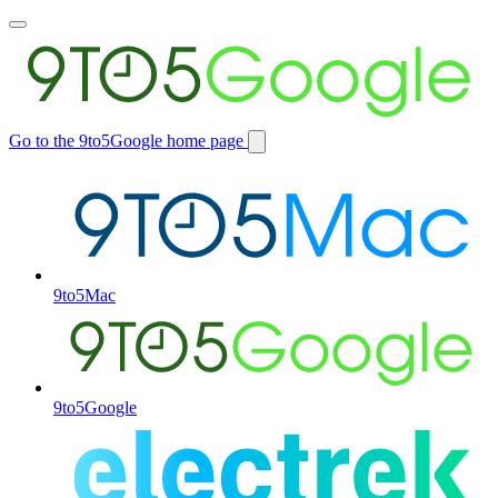
Toggle
main
menu
Go to the 9to5Google home page
Switch
site
9to5Mac
9to5Google