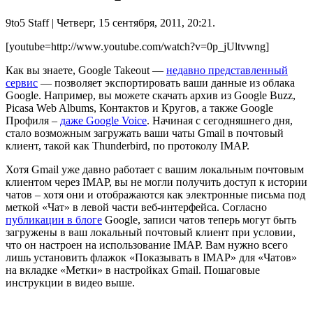
9to5 Staff
| Четверг, 15 сентября, 2011, 20:21.
[youtube=http://www.youtube.com/watch?v=0p_jUltvwng]
Как вы знаете, Google Takeout —
недавно представленный
сервис
— позволяет экспортировать ваши данные из облака
Google. Например, вы можете скачать архив из Google Buzz,
Picasa Web Albums, Контактов и Кругов, а также Google
Профиля –
даже Google Voice
. Начиная с сегодняшнего дня,
стало возможным загружать ваши чаты Gmail в почтовый
клиент, такой как Thunderbird, по протоколу IMAP.
Хотя Gmail уже давно работает с вашим локальным почтовым
клиентом через IMAP, вы не могли получить доступ к истории
чатов – хотя они и отображаются как электронные письма под
меткой «Чат» в левой части веб-интерфейса. Согласно
публикации в блоге
Google, записи чатов теперь могут быть
загружены в ваш локальный почтовый клиент при условии,
что он настроен на использование IMAP. Вам нужно всего
лишь установить флажок «Показывать в IMAP» для «Чатов»
на вкладке «Метки» в настройках Gmail. Пошаговые
инструкции в видео выше.