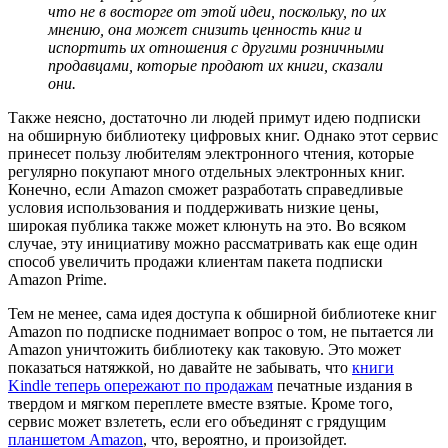
что не в восторге от этой идеи, поскольку, по их
мнению, она может снизить ценность книг и
испортить их отношения с другими розничными
продавцами, которые продают их книги, сказали
они.
Также неясно, достаточно ли людей примут идею подписки
на обширную библиотеку цифровых книг. Однако этот сервис
принесет пользу любителям электронного чтения, которые
регулярно покупают много отдельных электронных книг.
Конечно, если Amazon сможет разработать справедливые
условия использования и поддерживать низкие цены,
широкая публика также может клюнуть на это. Во всяком
случае, эту инициативу можно рассматривать как еще один
способ увеличить продажи клиентам пакета подписки
Amazon Prime.
Тем не менее, сама идея доступа к обширной библиотеке книг
Amazon по подписке поднимает вопрос о том, не пытается ли
Amazon уничтожить библиотеку как таковую. Это может
показаться натяжкой, но давайте не забывать, что
книги
Kindle теперь опережают по продажам
печатные издания в
твердом и мягком переплете вместе взятые. Кроме того,
сервис может взлететь, если его объединят с грядущим
планшетом Amazon
, что, вероятно, и произойдет.