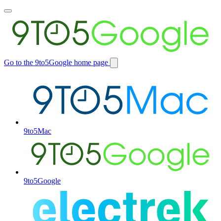
Toggle
main
menu
Go to the 9to5Google home page
Switch
site
9to5Mac
9to5Google