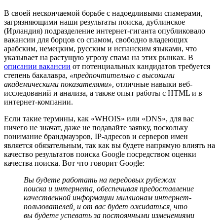
В своей нескончаемой борьбе с надоедливыми спамерами,
загрязняющими наши результаты поиска, дублинское
(Ирландия) подразделение интернет-гиганта опубликовало
вакансии для борцов со спамом, свободно владеющих
арабским, немецким, русским и испанским языками, что
указывает на растущую угрозу спама на этих рынках. В
описании вакансии
от потенциальных кандидатов требуется
степень бакалавра,
«предпочтительно с высокими
академическими показателями»
, отличные навыки веб-
исследований и анализа, а также опыт работы с HTML и в
интернет-компании.
Если такие термины, как «WHOIS» или «DNS», для вас
ничего не значат, даже не подавайте заявку, поскольку
понимание брандмауэров, IP-адресов и серверов имен
является обязательным, так как вы будете напрямую влиять на
качество результатов поиска Google посредством оценки
качества поиска. Вот что говорит Google:
Вы будете работать на передовых рубежах
поиска и интернета, обеспечивая предоставление
качественной информации миллионам интернет-
пользователей, и от вас будет ожидаться, что
вы будете успевать за постоянными изменениями