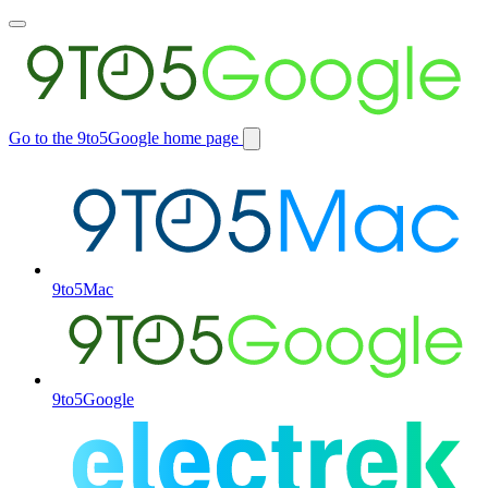
Toggle
main
menu
Go to the 9to5Google home page
Switch
site
9to5Mac
9to5Google