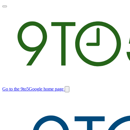
Toggle
main
menu
Go to the 9to5Google home page
Switch
site