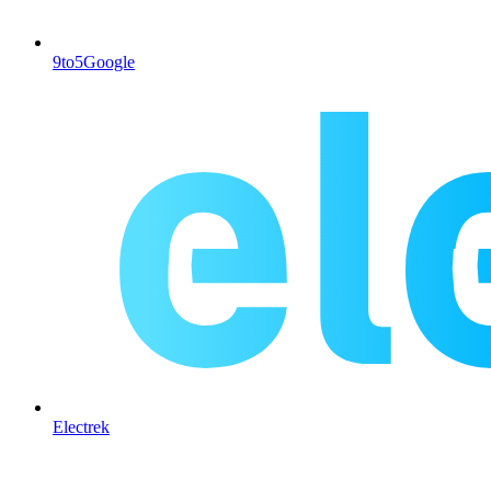
9to5Google
Electrek