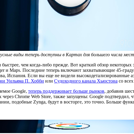
усные виды теперь доступны в Картах для большего числа мест
ты быстрее, чем когда-либо прежде. Вот краткий обзор некотор
Blogger и Maps. Последние теперь включают захватывающие 45-г
ова, Испания. Если вы еще не видели высокодетализированные а
ни Уильяма П. Хобби
или
Судоходного канала Хьюстона
со всех
яемое Google,
теперь поддерживает больше рынков
, добавив шес
через Chrome Web Store, также запущены: Google подтвердил, 
ании, подобные Zynga, будут в восторге, это точно. Больше функ