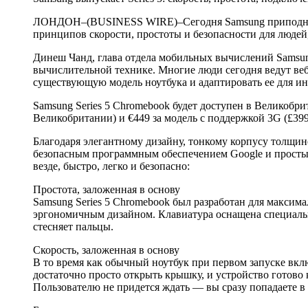
ЛОНДОН–(BUSINESS WIRE)–Сегодня Samsung приподняла ев
принципов скорости, простоты и безопасности для людей,
Динеш Чанд, глава отдела мобильных вычислений Samsun
вычислительной технике. Многие люди сегодня ведут веб
существующую модель ноутбука и адаптировать ее для инт
Samsung Series 5 Chromebook будет доступен в Великобри
Великобритании) и €449 за модель с поддержкой 3G (£39
Благодаря элегантному дизайну, тонкому корпусу толщиной
безопасным программным обеспечением Google и простым 
везде, быстро, легко и безопасно:
Простота, заложенная в основу
Samsung Series 5 Chromebook был разработан для максим
эргономичным дизайном. Клавиатура оснащена специальн
стесняет пальцы.
Скорость, заложенная в основу
В то время как обычный ноутбук при первом запуске включ
достаточно просто открыть крышку, и устройство готово к
Пользователю не придется ждать — вы сразу попадаете в