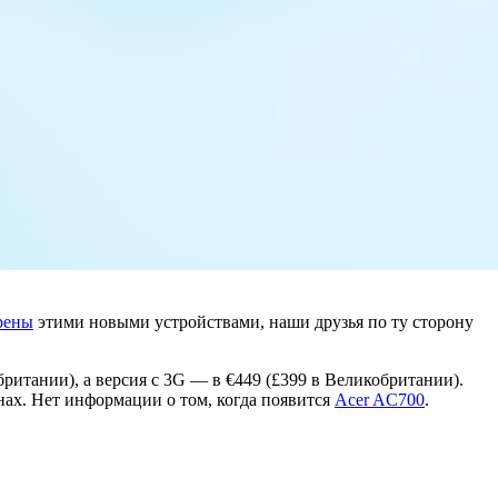
рены
этими новыми устройствами, наши друзья по ту сторону
обритании), а версия с 3G — в €449 (£399 в Великобритании).
нах. Нет информации о том, когда появится
Acer AC700
.