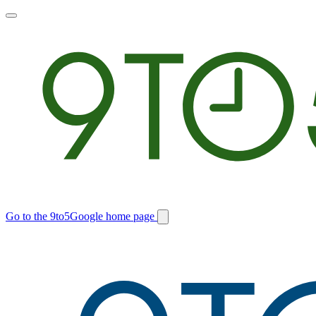
Toggle
main
menu
Go to the 9to5Google home page
Switch
site