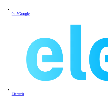
9to5Google
Electrek