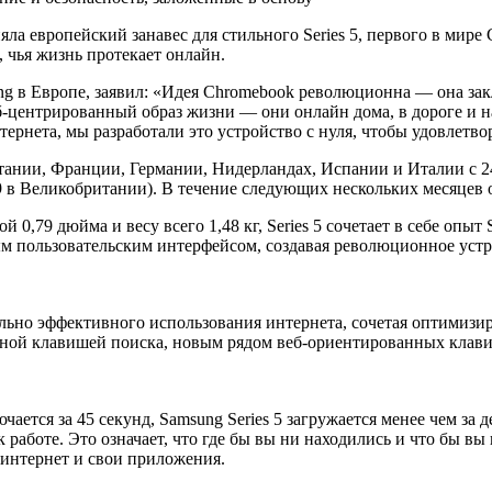
ропейский занавес для стильного Series 5, первого в мире C
 чья жизнь протекает онлайн.
g в Европе, заявил: «Идея Chromebook революционна — она зак
-центрированный образ жизни — они онлайн дома, в дороге и на 
ернета, мы разработали это устройство с нуля, чтобы удовлетв
тании, Франции, Германии, Нидерландах, Испании и Италии с 24 
9 в Великобритании). В течение следующих нескольких месяцев о
 0,79 дюйма и весу всего 1,48 кг, Series 5 сочетает в себе опы
пользовательским интерфейсом, создавая революционное устрой
ально эффективного использования интернета, сочетая оптимиз
ой клавишей поиска, новым рядом веб-ориентированных клавиш
ается за 45 секунд, Samsung Series 5 загружается менее чем за 
 работе. Это означает, что где бы вы ни находились и что бы вы 
 интернет и свои приложения.