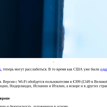
.
k
, теперь могут расслабиться. В то время как США уже были
ода
я. Версия с Wi-Fi обойдется пользователям в €399 (£349 в Велик
нции, Нидерландах, Испании и Италии, а вскоре и в других стра
Европе
ение и безопасность, заложенные в основу