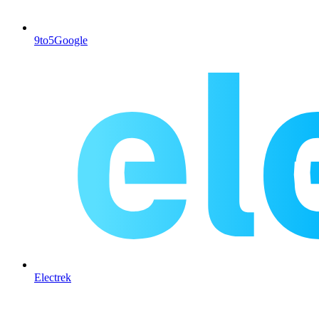
9to5Google
Electrek