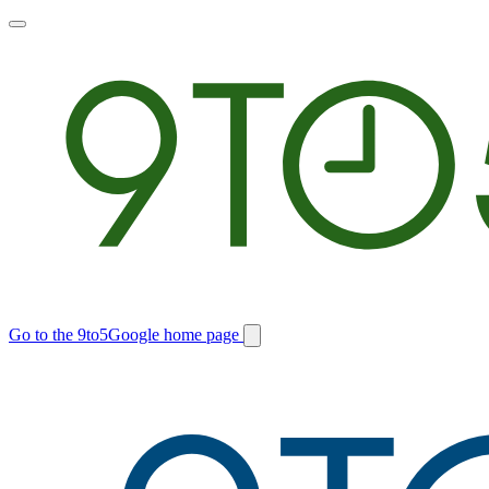
Toggle
main
menu
Go to the 9to5Google home page
Switch
site