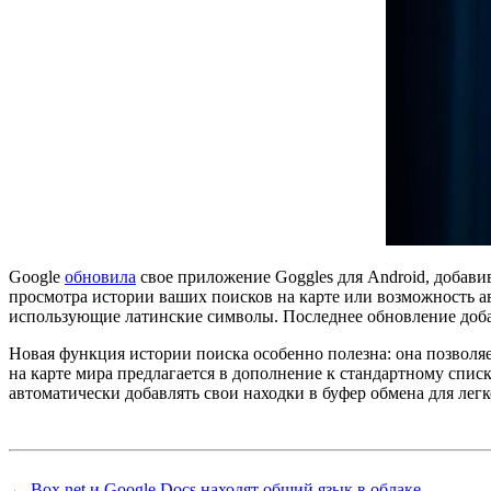
Google
обновила
свое приложение Goggles для Android, добави
просмотра истории ваших поисков на карте или возможность а
использующие латинские символы. Последнее обновление доба
Новая функция истории поиска особенно полезна: она позволяе
на карте мира предлагается в дополнение к стандартному спи
автоматически добавлять свои находки в буфер обмена для лег
← Box.net и Google Docs находят общий язык в облаке