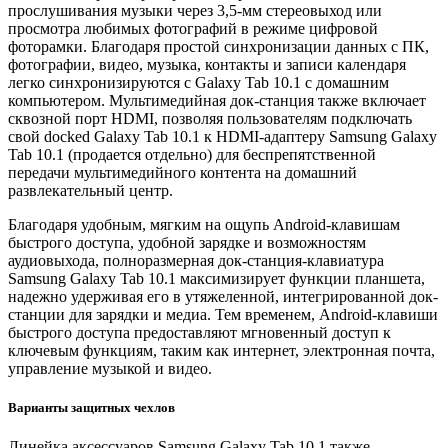
прослушивания музыки через 3,5-мм стереовыход или
просмотра любимых фотографий в режиме цифровой
фоторамки. Благодаря простой синхронизации данных с ПК,
фотографии, видео, музыка, контакты и записи календаря
легко синхронизируются с Galaxy Tab 10.1 с домашним
компьютером. Мультимедийная док-станция также включает
сквозной порт HDMI, позволяя пользователям подключать
свой docked Galaxy Tab 10.1 к HDMI-адаптеру Samsung Galaxy
Tab 10.1 (продается отдельно) для беспрепятственной
передачи мультимедийного контента на домашний
развлекательный центр.
Благодаря удобным, мягким на ощупь Android-клавишам
быстрого доступа, удобной зарядке и возможностям
аудиовыхода, полноразмерная док-станция-клавиатура
Samsung Galaxy Tab 10.1 максимизирует функции планшета,
надежно удерживая его в утяжеленной, интегрированной док-
станции для зарядки и медиа. Тем временем, Android-клавиши
быстрого доступа предоставляют мгновенный доступ к
ключевым функциям, таким как интернет, электронная почта,
управление музыкой и видео.
Варианты защитных чехлов
Линейка аксессуаров Samsung Galaxy Tab 10.1 также