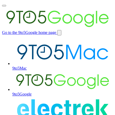
Toggle
main
menu
Go to the 9to5Google home page
Switch
site
9to5Mac
9to5Google