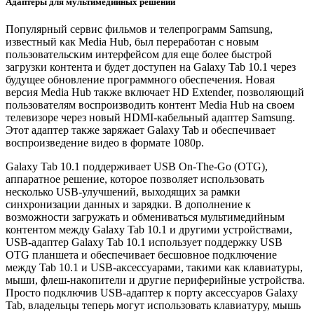
Адаптеры для мультимедийных решений
Популярный сервис фильмов и телепрограмм Samsung,
известный как Media Hub, был переработан с новым
пользовательским интерфейсом для еще более быстрой
загрузки контента и будет доступен на Galaxy Tab 10.1 через
будущее обновление программного обеспечения. Новая
версия Media Hub также включает HD Extender, позволяющий
пользователям воспроизводить контент Media Hub на своем
телевизоре через новый HDMI-кабельный адаптер Samsung.
Этот адаптер также заряжает Galaxy Tab и обеспечивает
воспроизведение видео в формате 1080p.
Galaxy Tab 10.1 поддерживает USB On-The-Go (OTG),
аппаратное решение, которое позволяет использовать
несколько USB-улучшений, выходящих за рамки
синхронизации данных и зарядки. В дополнение к
возможности загружать и обмениваться мультимедийным
контентом между Galaxy Tab 10.1 и другими устройствами,
USB-адаптер Galaxy Tab 10.1 использует поддержку USB
OTG планшета и обеспечивает бесшовное подключение
между Tab 10.1 и USB-аксессуарами, такими как клавиатуры,
мыши, флеш-накопители и другие периферийные устройства.
Просто подключив USB-адаптер к порту аксессуаров Galaxy
Tab, владельцы теперь могут использовать клавиатуру, мышь