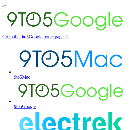
Toggle
main
menu
Go to the 9to5Google home page
Switch
site
9to5Mac
9to5Google