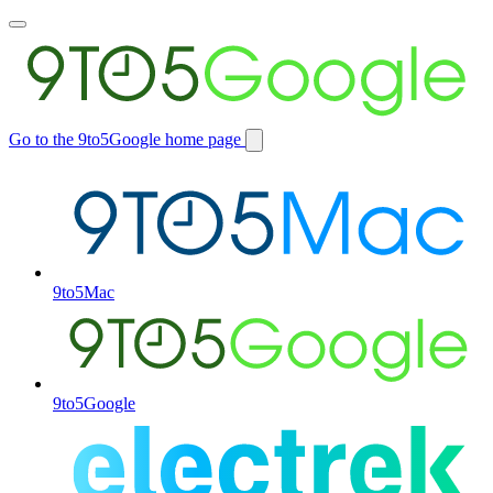
Toggle
main
menu
Go to the 9to5Google home page
Switch
site
9to5Mac
9to5Google