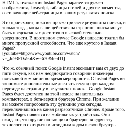
HTML5, технология Instant Pages заранее загружает
изображения, Javascript, таблицы стилей и другие элементы,
составляющие веб-страницы в ваших результатах поиска.
Это происходит, пока вы просматриваете результаты поиска, и
только тогда, когда ваши действия на странице поиска могут
быть предсказаны с достаточно высокой степенью
уверенности. В противном случае Google напрасно тратил бы
много пропускной способности. Что еще крутого в Instant
Pages?
[youtube=http://www.youtube.com/watch?
v=_Jn93FDx9oI&w=670&h=411]
Что ж, обычный поиск Google Instant экономит вам от двух до
пяти секунд, как нам неоднократно говорили инженеры
поисковой компании во время мероприятия. С Instant Pages вы
экономите дополнительные две-пять секунд при каждом
переходе на страницу в результатах поиска. Google Instant
Pages будет доступен на этой неделе на настольных
компьютерах, в бета-версии браузера Chrome. При желании
вы можете попробовать эту функцию уже сегодня,
переключившись на канал разработчиков Chrome. Кроме того,
Instant Pages появится на мобильных устройствах. Они
ожидают, что другие поставщики браузеров внедрят эту
технологию с открытым исходным кодом в свои браузеры.