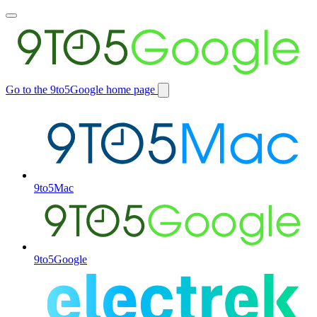
Toggle
main
menu
Go to the 9to5Google home page
Switch
site
9to5Mac
9to5Google