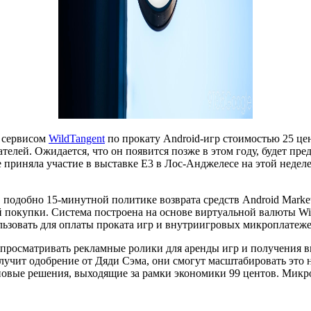
м сервисом
WildTangent
по прокату Android-игр стоимостью 25 цен
елей. Ожидается, что он появится позже в этом году, будет пред
е приняла участие в выставке E3 в Лос-Анджелесе на этой неде
, подобно 15-минутной политике возврата средств Android Marke
шей покупки. Система построена на основе виртуальной валюты Wil
льзовать для оплаты проката игр и внутриигровых микроплатеже
просматривать рекламные ролики для аренды игр и получения в
учит одобрение от Дяди Сэма, они смогут масштабировать это 
 новые решения, выходящие за рамки экономики 99 центов. Мик