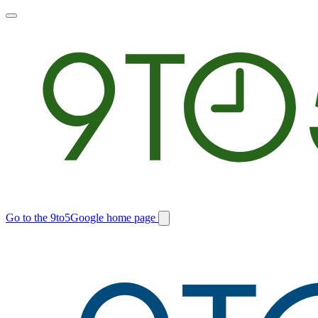
Toggle
main
menu
Go to the 9to5Google home page
Switch
site