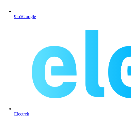
9to5Google
Electrek