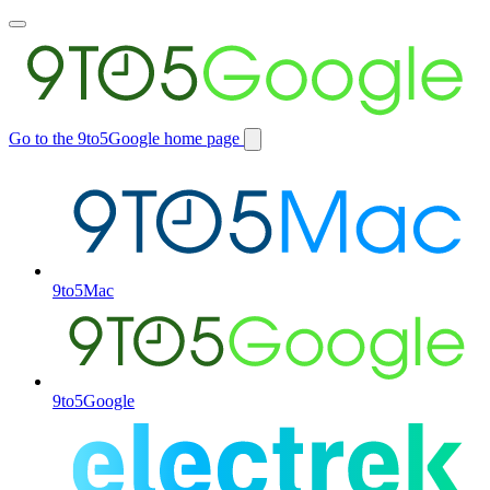
Toggle
main
menu
Go to the 9to5Google home page
Switch
site
9to5Mac
9to5Google