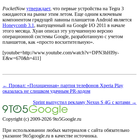
PocketNow
утверждает
, что первые устройства на Tegra 3
ожидаются на рынке этим летом. Еще одним ключевым
компонентом грядущей лавины планшетов Android является
Honeycomb 3.1
, выпущенный на Google I/O 2011 в начале
этого месяца. Хуан описал эту улучшенную версию
операционной системы Google, разработанную с учетом
планшетов, как «просто восхитительную».
[youtube=http://www.youtube.com/watch?v=DPN3hHI9y-
E&w=670&h=411]
← Провал: «Похищенная» партия телефонов Xperia Play
оказалась не слишком удачным PR-ходом
Sprint выпустил рекламу Nexus S 4G с котами →
Copyright (c) 2009-2026 9to5Google.ru
При использовании любых материалов с сайта обязательно
указание 9to5google.ru в качестве источника.