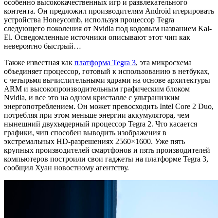
особенно высококачественных игр и развлекательного
контента. Он предложил производителям Android итерировать
устройства Honeycomb, используя процессор Tegra
следующего поколения от Nvidia под кодовым названием Kal-
El. Осведомленные источники описывают этот чип как
невероятно быстрый…
Также известная как
платформа Tegra 3
, эта микросхема
объединяет процессор, готовый к использованию в нетбуках,
с четырьмя вычислительными ядрами на основе архитектуры
ARM и высокопроизводительным графическим блоком
Nvidia, и все это на одном кристалле с ультранизким
энергопотреблением. Он может превосходить Intel Core 2 Duo,
потребляя при этом меньше энергии аккумулятора, чем
нынешний двухъядерный процессор Tegra 2. Что касается
графики, чип способен выводить изображения в
экстремальных HD-разрешениях 2560×1600. Уже пять
крупных производителей смартфонов и пять производителей
компьютеров построили свои гаджеты на платформе Tegra 3,
сообщил Хуан новостному агентству.