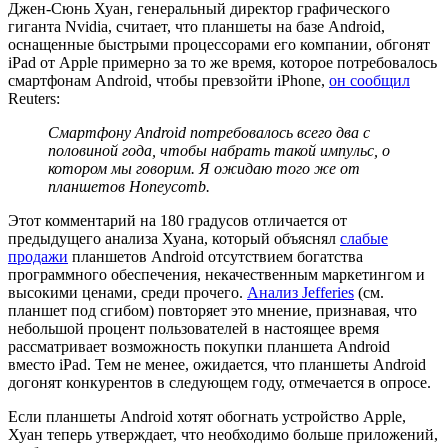
Джен-Сюнь Хуан, генеральный директор графического
гиганта Nvidia, считает, что планшеты на базе Android,
оснащенные быстрыми процессорами его компании, обгонят
iPad от Apple примерно за то же время, которое потребовалось
смартфонам Android, чтобы превзойти iPhone,
он сообщил
Reuters:
Смартфону Android потребовалось всего два с
половиной года, чтобы набрать такой импульс, о
котором мы говорим. Я ожидаю того же от
планшетов Honeycomb.
Этот комментарий на 180 градусов отличается от
предыдущего анализа Хуана, который объяснял
слабые
продажи
планшетов Android отсутствием богатства
программного обеспечения, некачественным маркетингом и
высокими ценами, среди прочего.
Анализ Jefferies
(см.
планшет под сгибом) повторяет это мнение, признавая, что
небольшой процент пользователей в настоящее время
рассматривает возможность покупки планшета Android
вместо iPad. Тем не менее, ожидается, что планшеты Android
догонят конкурентов в следующем году, отмечается в опросе.
Если планшеты Android хотят обогнать устройство Apple,
Хуан теперь утверждает, что необходимо больше приложений,