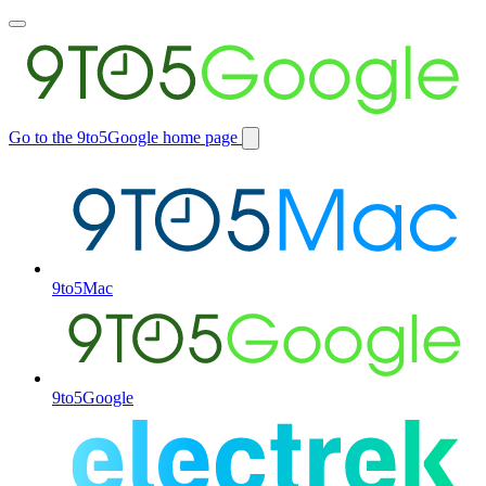
Toggle
main
menu
Go to the 9to5Google home page
Switch
site
9to5Mac
9to5Google