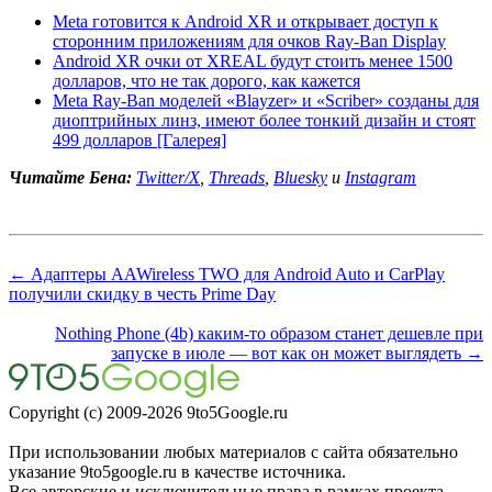
Meta готовится к Android XR и открывает доступ к
сторонним приложениям для очков Ray-Ban Display
Android XR очки от XREAL будут стоить менее 1500
долларов, что не так дорого, как кажется
Meta Ray-Ban моделей «Blayzer» и «Scriber» созданы для
диоптрийных линз, имеют более тонкий дизайн и стоят
499 долларов [Галерея]
Читайте Бена:
Twitter/X
,
Threads
,
Bluesky
и
Instagram
← Адаптеры AAWireless TWO для Android Auto и CarPlay
получили скидку в честь Prime Day
Nothing Phone (4b) каким-то образом станет дешевле при
запуске в июле — вот как он может выглядеть →
Copyright (c) 2009-2026 9to5Google.ru
При использовании любых материалов с сайта обязательно
указание 9to5google.ru в качестве источника.
Все авторские и исключительные права в рамках проекта