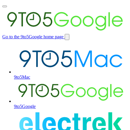
Toggle
main
menu
Go to the 9to5Google home page
Switch
site
9to5Mac
9to5Google