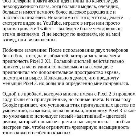
Оба телефона практически идентичны по качеству для
невооруженного глаза, хотя большая модель, очевидно,
больше и имеет немного более высокое разрешение и
плотность пикселей. Независимо от того, что вы делаете —
смотрите видео на YouTube, играете в игры или просто
просматриваете Twitter — вы будете более чем довольны
этими дисплеями. Я не эксперт по дисплеям, но на мой
взгляд, они великолепны.
Побочное замечание: После использования двух телефонов
бок о бок, это одна из областей, которая заставила меня
предпочесть Pixel 3 XL. Большой дисплей действительно
приятен, и меня удивило, насколько я на самом деле
предпочитал это дополнительное пространство экрана,
несмотря на вырез. Изначально я думал, что предпочту
меньший Pixel 3, но больший определенно мне понравился.
Одной из проблем, которую многие имели с Pixel 2 в прошлом
году, были его приглушенные, но точные цвета. В этом году
Google признает, что установка этих приглушенных цветов по
умолчанию, возможно, была ошибкой, поскольку Pixel 3 также
по умолчанию использует новый «адаптивный» цветовой
режим, который повышает цвета и насыщенность — но был
настроен так, чтобы ограничить чрезмерную насыщенность
тонов кожи и особенно красных.