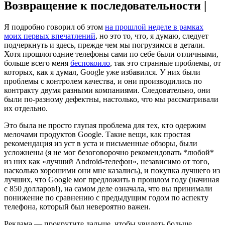
Возвращение к последовательности |
Я подробно говорил об этом
на прошлой неделе в рамках
моих первых впечатлений
, но это то, что, я думаю, следует
подчеркнуть и здесь, прежде чем мы погрузимся в детали.
Хотя прошлогодние телефоны сами по себе были отличными,
больше всего меня
беспокоило
, так это странные проблемы, от
которых, как я думал, Google уже избавился. У них были
проблемы с контролем качества, и они производились по
контракту двумя разными компаниями. Следовательно, они
были по-разному дефектны, настолько, что мы рассматривали
их отдельно.
Это была не просто глупая проблема для тех, кто одержим
мелочами продуктов Google. Такие вещи, как простая
рекомендация из уст в уста и письменные обзоры, были
усложнены (я не мог безоговорочно рекомендовать *любой*
из них как «лучший Android-телефон», независимо от того,
насколько хорошими они мне казались), и покупка лучшего из
лучших, что Google мог предложить в прошлом году (начиная
с 850 долларов!), на самом деле означала, что вы принимали
понижение по сравнению с предыдущим годом по аспекту
телефона, который был невероятно важен.
Реклама — прокрутите дальше, чтобы увидеть больше