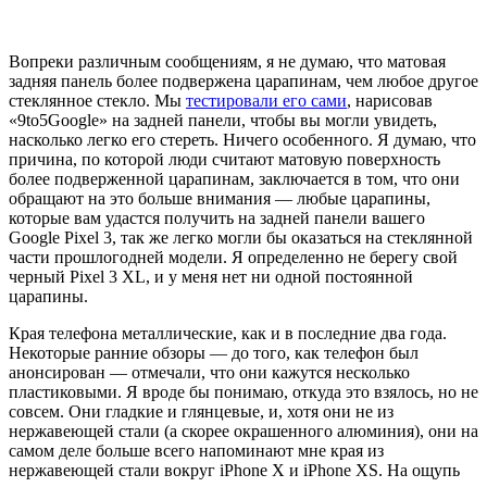
Вопреки различным сообщениям, я не думаю, что матовая
задняя панель более подвержена царапинам, чем любое другое
стеклянное стекло. Мы
тестировали его сами
, нарисовав
«9to5Google» на задней панели, чтобы вы могли увидеть,
насколько легко его стереть. Ничего особенного. Я думаю, что
причина, по которой люди считают матовую поверхность
более подверженной царапинам, заключается в том, что они
обращают на это больше внимания — любые царапины,
которые вам удастся получить на задней панели вашего
Google Pixel 3, так же легко могли бы оказаться на стеклянной
части прошлогодней модели. Я определенно не берегу свой
черный Pixel 3 XL, и у меня нет ни одной постоянной
царапины.
Края телефона металлические, как и в последние два года.
Некоторые ранние обзоры — до того, как телефон был
анонсирован — отмечали, что они кажутся несколько
пластиковыми. Я вроде бы понимаю, откуда это взялось, но не
совсем. Они гладкие и глянцевые, и, хотя они не из
нержавеющей стали (а скорее окрашенного алюминия), они на
самом деле больше всего напоминают мне края из
нержавеющей стали вокруг iPhone X и iPhone XS. На ощупь