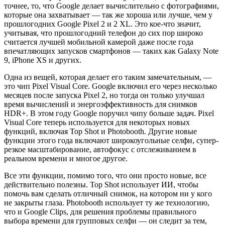
точнее, то, что Google делает вычислительно с фотографиями,
которые она захватывает — так же хороша или лучше, чем у
прошлогодних Google Pixel 2 и 2 XL. Это кое-что значит,
учитывая, что прошлогодний телефон до сих пор широко
считается лучшей мобильной камерой даже после года
впечатляющих запусков смартфонов — таких как Galaxy Note
9, iPhone XS и других.
Одна из вещей, которая делает его таким замечательным, —
это чип Pixel Visual Core. Google включил его через несколько
месяцев после запуска Pixel 2, но тогда он только улучшал
время вычислений и энергоэффективность для снимков
HDR+. В этом году Google поручил чипу больше задач. Pixel
Visual Core теперь используется для некоторых новых
функций, включая Top Shot и Photobooth. Другие новые
функции этого года включают широкоугольные селфи, супер-
резкое масштабирование, автофокус с отслеживанием в
реальном времени и многое другое.
Все эти функции, помимо того, что они просто новые, все
действительно полезны. Top Shot использует ИИ, чтобы
помочь вам сделать отличный снимок, на котором ни у кого
не закрыты глаза. Photobooth использует ту же технологию,
что и Google Clips, для решения проблемы правильного
выбора времени для групповых селфи — он следит за тем,