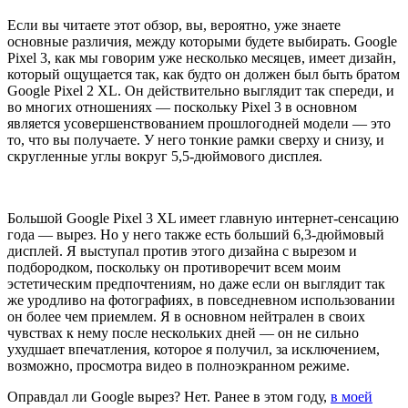
Если вы читаете этот обзор, вы, вероятно, уже знаете
основные различия, между которыми будете выбирать. Google
Pixel 3, как мы говорим уже несколько месяцев, имеет дизайн,
который ощущается так, как будто он должен был быть братом
Google Pixel 2 XL. Он действительно выглядит так спереди, и
во многих отношениях — поскольку Pixel 3 в основном
является усовершенствованием прошлогодней модели — это
то, что вы получаете. У него тонкие рамки сверху и снизу, и
скругленные углы вокруг 5,5-дюймового дисплея.
Большой Google Pixel 3 XL имеет главную интернет-сенсацию
года — вырез. Но у него также есть больший 6,3-дюймовый
дисплей. Я выступал против этого дизайна с вырезом и
подбородком, поскольку он противоречит всем моим
эстетическим предпочтениям, но даже если он выглядит так
же уродливо на фотографиях, в повседневном использовании
он более чем приемлем. Я в основном нейтрален в своих
чувствах к нему после нескольких дней — он не сильно
ухудшает впечатления, которое я получил, за исключением,
возможно, просмотра видео в полноэкранном режиме.
Оправдал ли Google вырез? Нет. Ранее в этом году,
в моей