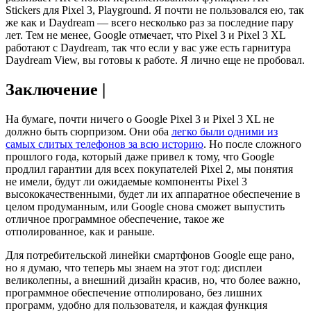
Stickers для Pixel 3, Playground. Я почти не пользовался ею, так
же как и Daydream — всего несколько раз за последние пару
лет. Тем не менее, Google отмечает, что Pixel 3 и Pixel 3 XL
работают с Daydream, так что если у вас уже есть гарнитура
Daydream View, вы готовы к работе. Я лично еще не пробовал.
Заключение |
На бумаге, почти ничего о Google Pixel 3 и Pixel 3 XL не
должно быть сюрпризом. Они оба
легко были одними из
самых слитых телефонов за всю историю
. Но после сложного
прошлого года, который даже привел к тому, что Google
продлил гарантии для всех покупателей Pixel 2, мы понятия
не имели, будут ли ожидаемые компоненты Pixel 3
высококачественными, будет ли их аппаратное обеспечение в
целом продуманным, или Google снова сможет выпустить
отличное программное обеспечение, такое же
отполированное, как и раньше.
Для потребительской линейки смартфонов Google еще рано,
но я думаю, что теперь мы знаем на этот год: дисплеи
великолепны, а внешний дизайн красив, но, что более важно,
программное обеспечение отполировано, без лишних
программ, удобно для пользователя, и каждая функция