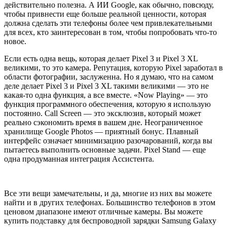
действительно полезна. А ИИ Google, как обычно, повсюду,
чтобы привнести еще больше реальной ценности, которая
должна сделать эти телефоны более чем привлекательными
для всех, кто заинтересован в том, чтобы попробовать что-то
новое.
Если есть одна вещь, которая делает Pixel 3 и Pixel 3 XL
великими, то это камера. Репутация, которую Pixel заработал в
области фотографии, заслуженна. Но я думаю, что на самом
деле делает Pixel 3 и Pixel 3 XL такими великими — это не
какая-то одна функция, а все вместе. «Now Playing» — это
функция программного обеспечения, которую я использую
постоянно. Call Screen — это эксклюзив, который может
реально сэкономить время в вашем дне. Неограниченное
хранилище Google Photos — приятный бонус. Плавный
интерфейс означает минимизацию разочарований, когда вы
пытаетесь выполнить основные задачи. Pixel Stand — еще
одна продуманная интеграция Ассистента.
Все эти вещи замечательны, и да, многие из них вы можете
найти и в других телефонах. Большинство телефонов в этом
ценовом диапазоне имеют отличные камеры. Вы можете
купить подставку для беспроводной зарядки Samsung Galaxy