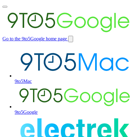
Toggle
main
menu
Go to the 9to5Google home page
Switch
site
9to5Mac
9to5Google