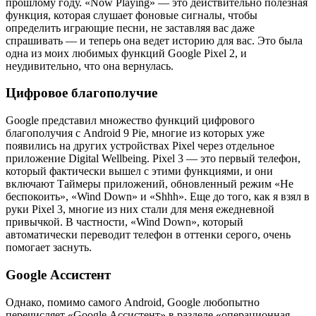
прошлому году. «Now Playing» — это действительно полезная
функция, которая слушает фоновые сигналы, чтобы
определить играющие песни, не заставляя вас даже
спрашивать — и теперь она ведет историю для вас. Это была
одна из моих любимых функций Google Pixel 2, и
неудивительно, что она вернулась.
Цифровое благополучие
Google представил множество функций цифрового
благополучия с Android 9 Pie, многие из которых уже
появились на других устройствах Pixel через отдельное
приложение Digital Wellbeing. Pixel 3 — это первый телефон,
который фактически вышел с этими функциями, и они
включают Таймеры приложений, обновленный режим «Не
беспокоить», «Wind Down» и «Shhh». Еще до того, как я взял в
руки Pixel 3, многие из них стали для меня ежедневной
привычкой. В частности, «Wind Down», который
автоматически переводит телефон в оттенки серого, очень
помогает заснуть.
Google Ассистент
Однако, помимо самого Android, Google любопытно
перечисляет «Google Ассистент» в разделе «операционная