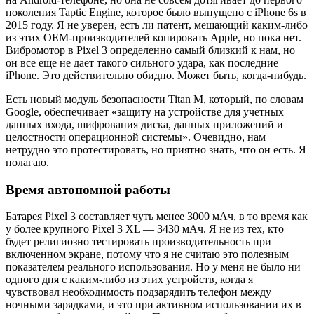
поколения Taptic Engine, которое было выпущено с iPhone 6s в
2015 году. Я не уверен, есть ли патент, мешающий каким-либо
из этих OEM-производителей копировать Apple, но пока нет.
Вибромотор в Pixel 3 определенно самый близкий к нам, но
он все еще не дает такого сильного удара, как последние
iPhone. Это действительно обидно. Может быть, когда-нибудь.
Есть новый модуль безопасности Titan M, который, по словам
Google, обеспечивает «защиту на устройстве для учетных
данных входа, шифрования диска, данных приложений и
целостности операционной системы». Очевидно, нам
нетрудно это протестировать, но приятно знать, что он есть. Я
полагаю.
Время автономной работы
Батарея Pixel 3 составляет чуть менее 3000 мАч, в то время как
у более крупного Pixel 3 XL — 3430 мАч. Я не из тех, кто
будет религиозно тестировать производительность при
включенном экране, потому что я не считаю это полезным
показателем реального использования. Но у меня не было ни
одного дня с каким-либо из этих устройств, когда я
чувствовал необходимость подзарядить телефон между
ночными зарядками, и это при активном использовании их в