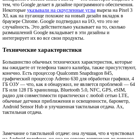
тем, что Google делает в дизайне программного обеспечения.
Некоторые
указывали на скругленные углы
выреза на Pixel 3
XL как на пугающе похожие на новый дизайн вкладок в
браузере Chrome. Google подтвердил на I/O, что это не
случайность. Это действительно указывает на то, сколько
размышлений Google вкладывает в эти дизайны и
интегрирует их во все свои продукты.
Технические характеристики
Большинство обычных технических характеристик, которые
вы ожидаете от телефона такого калибра, также присутствуют,
конечно. Есть процессор Qualcomm Snapdragon 845,
графический процессор Adreno 630 для обработки графики, 4
ГБ ОЗУ —
что, как я обнаружил, не является проблемой
— 64
ГБ или 128 ГБ хранилища, Bluetooth 5.0, NFC, GPS, eSIM,
радио для совместимости практически с любой сетью LTE,
обычные датчики приближения и освещенности, барометр,
Android Sensor Hub и улучшенная тактильная отдача. Ах,
тактильная отдача.
Замечание о тактильной отдаче: она лучшая, что я чувствовал
на Android-телефоне, но она не совсем дотягивает до первого