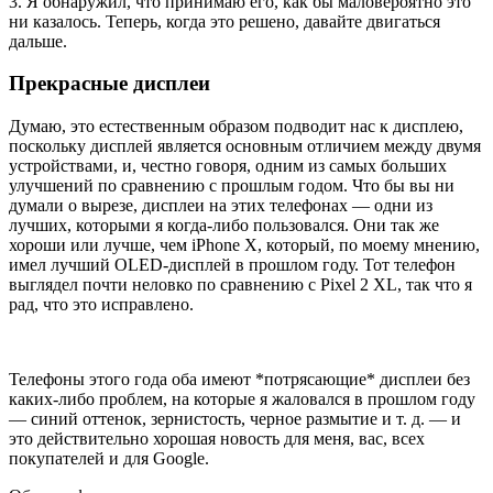
3. Я обнаружил, что принимаю его, как бы маловероятно это
ни казалось. Теперь, когда это решено, давайте двигаться
дальше.
Прекрасные дисплеи
Думаю, это естественным образом подводит нас к дисплею,
поскольку дисплей является основным отличием между двумя
устройствами, и, честно говоря, одним из самых больших
улучшений по сравнению с прошлым годом. Что бы вы ни
думали о вырезе, дисплеи на этих телефонах — одни из
лучших, которыми я когда-либо пользовался. Они так же
хороши или лучше, чем iPhone X, который, по моему мнению,
имел лучший OLED-дисплей в прошлом году. Тот телефон
выглядел почти неловко по сравнению с Pixel 2 XL, так что я
рад, что это исправлено.
Телефоны этого года оба имеют *потрясающие* дисплеи без
каких-либо проблем, на которые я жаловался в прошлом году
— синий оттенок, зернистость, черное размытие и т. д. — и
это действительно хорошая новость для меня, вас, всех
покупателей и для Google.