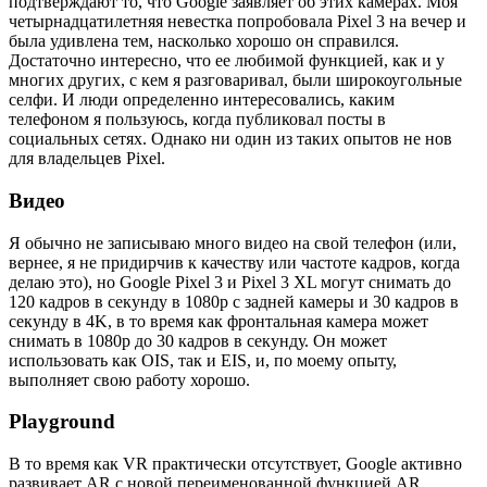
подтверждают то, что Google заявляет об этих камерах. Моя
четырнадцатилетняя невестка попробовала Pixel 3 на вечер и
была удивлена тем, насколько хорошо он справился.
Достаточно интересно, что ее любимой функцией, как и у
многих других, с кем я разговаривал, были широкоугольные
селфи. И люди определенно интересовались, каким
телефоном я пользуюсь, когда публиковал посты в
социальных сетях. Однако ни один из таких опытов не нов
для владельцев Pixel.
Видео
Я обычно не записываю много видео на свой телефон (или,
вернее, я не придирчив к качеству или частоте кадров, когда
делаю это), но Google Pixel 3 и Pixel 3 XL могут снимать до
120 кадров в секунду в 1080p с задней камеры и 30 кадров в
секунду в 4K, в то время как фронтальная камера может
снимать в 1080p до 30 кадров в секунду. Он может
использовать как OIS, так и EIS, и, по моему опыту,
выполняет свою работу хорошо.
Playground
В то время как VR практически отсутствует, Google активно
развивает AR с новой переименованной функцией AR