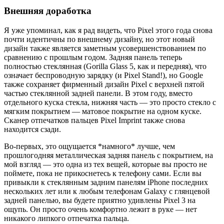
Внешняя доработка
Я уже упоминал, как я рад видеть, что Pixel этого года снова
почти идентичны по внешнему дизайну, но этот новый
дизайн также является заметным усовершенствованием по
сравнению с прошлым годом. Задняя панель теперь
полностью стеклянная (Gorilla Glass 5, как и передняя), что
означает беспроводную зарядку (и Pixel Stand!), но Google
также сохраняет фирменный дизайн Pixel с верхней пятой
частью стеклянной задней панели. В этом году, вместо
отдельного куска стекла, нижняя часть — это просто стекло с
мягким покрытием — матовое покрытие на одном куске.
Сканер отпечатков пальцев Pixel Imprint также снова
находится сзади.
Во-первых, это ощущается *намного* лучше, чем
прошлогодняя металлическая задняя панель с покрытием, на
мой взгляд — это одна из тех вещей, которые вы просто не
поймете, пока не прикоснетесь к телефону сами. Если вы
привыкли к стеклянным задним панелям iPhone последних
нескольких лет или к любым телефонам Galaxy с глянцевой
задней панелью, вы будете приятно удивлены Pixel 3 на
ощупь. Он просто очень комфортно лежит в руке — нет
никакого липкого отпечатка пальца.