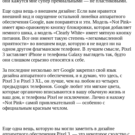
они кажутся мне супер премиальными — не пластиковыми.
Еще одна вещь о внешнем дизайне: Если вам нравится
внешний вид и ощущение остальной линейки аппаратного
обеспечения Google, вам понравятся и эти. Модель «Not Pink»
имеет ярко-оранжевую кнопку блокировки, которая добавляет
немного шика, а модель «Clearly White» имеет мятную кнопку
питания. Все они имеют такую степень «легкомысленной
приятности» во внешнем виде, которую я не видел ни на
одном другом флагманском телефоне. В лучшем смысле, Pixel
3 заставляет iPhone и телефоны Galaxy выглядеть так, будто
они слишком серьезно относятся к себе.
За последние несколько лет Google закрепил свой язык
дизайна аппаратного обеспечения, и я думаю, что здесь, с
Pixel 3 и Pixel 3 XL, он лучше, чем на любом из четырех
предыдущих телефонов. Google любит эти мягкие цвета,
которые органично вписываются в вашу обычную жизнь и
ваш дом, и телефоны Pixel не исключение. Лично я нахожу
«Not Pink» самой привлекательной — особенно с
официальным красным чехлом.
Еще одна вещь, которую вы могли заметить в дизайне
аппаратного обеспечения Pixel 3, — это некоторое сходство с