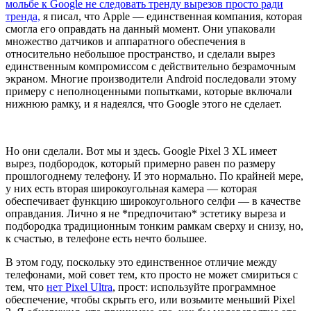
мольбе к Google не следовать тренду вырезов просто ради
тренда,
я писал, что Apple — единственная компания, которая
смогла его оправдать на данный момент. Они упаковали
множество датчиков и аппаратного обеспечения в
относительно небольшое пространство, и сделали вырез
единственным компромиссом с действительно безрамочным
экраном. Многие производители Android последовали этому
примеру с неполноценными попытками, которые включали
нижнюю рамку, и я надеялся, что Google этого не сделает.
Но они сделали. Вот мы и здесь. Google Pixel 3 XL имеет
вырез, подбородок, который примерно равен по размеру
прошлогоднему телефону. И это нормально. По крайней мере,
у них есть вторая широкоугольная камера — которая
обеспечивает функцию широкоугольного селфи — в качестве
оправдания. Лично я не *предпочитаю* эстетику выреза и
подбородка традиционным тонким рамкам сверху и снизу, но,
к счастью, в телефоне есть нечто большее.
В этом году, поскольку это единственное отличие между
телефонами, мой совет тем, кто просто не может смириться с
тем, что
нет Pixel Ultra
, прост: используйте программное
обеспечение, чтобы скрыть его, или возьмите меньший Pixel