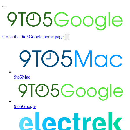
Toggle
main
menu
Go to the 9to5Google home page
Switch
site
9to5Mac
9to5Google