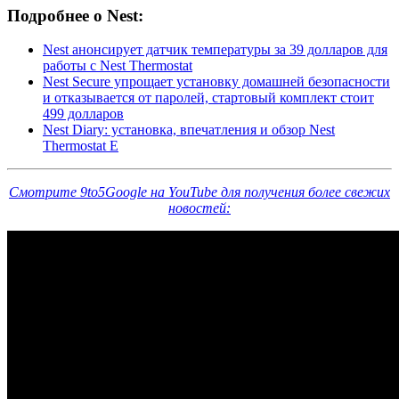
Подробнее о Nest:
Nest анонсирует датчик температуры за 39 долларов для
работы с Nest Thermostat
Nest Secure упрощает установку домашней безопасности
и отказывается от паролей, стартовый комплект стоит
499 долларов
Nest Diary: установка, впечатления и обзор Nest
Thermostat E
Смотрите 9to5Google на YouTube для получения более свежих
новостей: