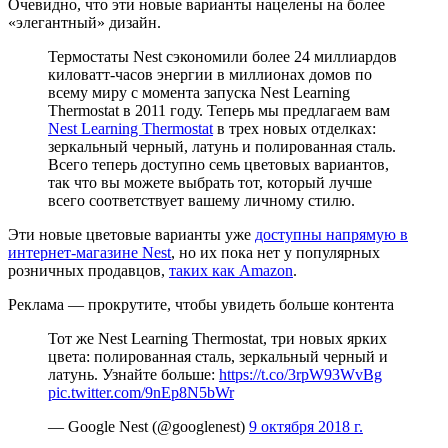
Очевидно, что эти новые варианты нацелены на более
«элегантный» дизайн.
Термостаты Nest сэкономили более 24 миллиардов
киловатт-часов энергии в миллионах домов по
всему миру с момента запуска Nest Learning
Thermostat в 2011 году. Теперь мы предлагаем вам
Nest Learning Thermostat
в трех новых отделках:
зеркальный черный, латунь и полированная сталь.
Всего теперь доступно семь цветовых вариантов,
так что вы можете выбрать тот, который лучше
всего соответствует вашему личному стилю.
Эти новые цветовые варианты уже
доступны напрямую в
интернет-магазине Nest
, но их пока нет у популярных
розничных продавцов,
таких как Amazon
.
Реклама — прокрутите, чтобы увидеть больше контента
Тот же Nest Learning Thermostat, три новых ярких
цвета: полированная сталь, зеркальный черный и
латунь. Узнайте больше:
https://t.co/3rpW93WvBg
pic.twitter.com/9nEp8N5bWr
— Google Nest (@googlenest)
9 октября 2018 г.