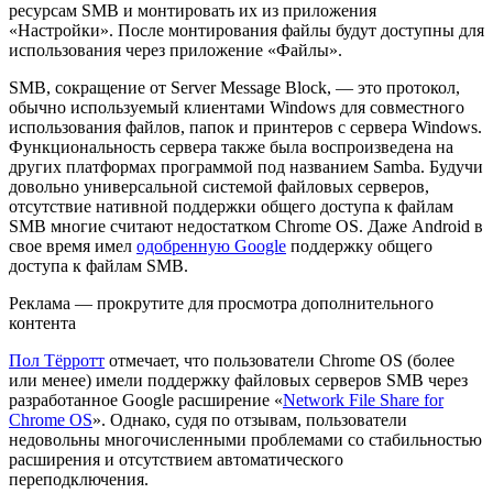
ресурсам SMB и монтировать их из приложения
«Настройки». После монтирования файлы будут доступны для
использования через приложение «Файлы».
SMB, сокращение от Server Message Block, — это протокол,
обычно используемый клиентами Windows для совместного
использования файлов, папок и принтеров с сервера Windows.
Функциональность сервера также была воспроизведена на
других платформах программой под названием Samba. Будучи
довольно универсальной системой файловых серверов,
отсутствие нативной поддержки общего доступа к файлам
SMB многие считают недостатком Chrome OS. Даже Android в
свое время имел
одобренную Google
поддержку общего
доступа к файлам SMB.
Реклама — прокрутите для просмотра дополнительного
контента
Пол Тёрротт
отмечает, что пользователи Chrome OS (более
или менее) имели поддержку файловых серверов SMB через
разработанное Google расширение «
Network File Share for
Chrome OS
». Однако, судя по отзывам, пользователи
недовольны многочисленными проблемами со стабильностью
расширения и отсутствием автоматического
переподключения.