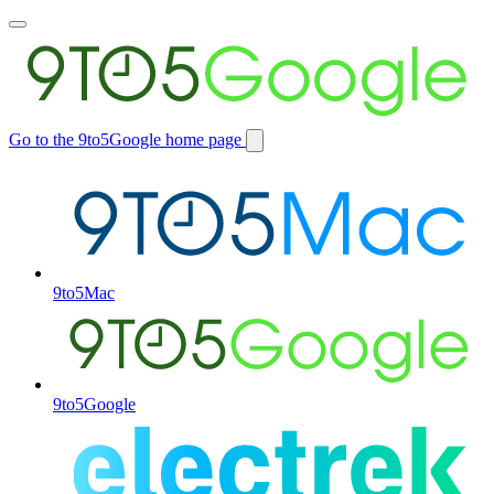
Toggle
main
menu
Go to the 9to5Google home page
Switch
site
9to5Mac
9to5Google