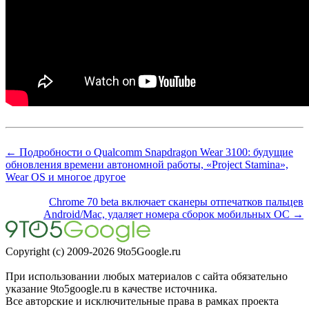
← Подробности о Qualcomm Snapdragon Wear 3100: будущие
обновления времени автономной работы, «Project Stamina»,
Wear OS и многое другое
Chrome 70 beta включает сканеры отпечатков пальцев
Android/Mac, удаляет номера сборок мобильных ОС →
Copyright (c) 2009-2026 9to5Google.ru
При использовании любых материалов с сайта обязательно
указание 9to5google.ru в качестве источника.
Все авторские и исключительные права в рамках проекта