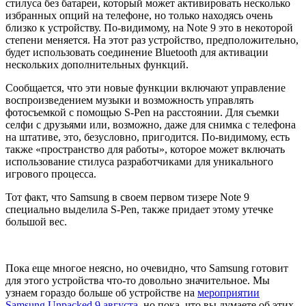
стилуса без батареи, который может активировать несколько
избранных опций на телефоне, но только находясь очень
близко к устройству. По-видимому, на Note 9 это в некоторой
степени меняется. На этот раз устройство, предположительно,
будет использовать соединение Bluetooth для активации
нескольких дополнительных функций.
Сообщается, что эти новые функции включают управление
воспроизведением музыки и возможность управлять
фотосъемкой с помощью S-Pen на расстоянии. Для съемки
селфи с друзьями или, возможно, даже для снимка с телефона
на штативе, это, безусловно, пригодится. По-видимому, есть
также «пространство для работы», которое может включать
использование стилуса разработчиками для уникального
игрового процесса.
Тот факт, что Samsung в своем первом тизере Note 9
специально выделила S-Pen, также придает этому утечке
большой вес.
Пока еще многое неясно, но очевидно, что Samsung готовит
для этого устройства что-то довольно значительное. Мы
узнаем гораздо больше об устройстве на
мероприятии
Samsung Unpacked 9 августа
, но пока, что вы думаете об этих