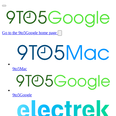
Toggle
main
menu
Go to the 9to5Google home page
Switch
site
9to5Mac
9to5Google