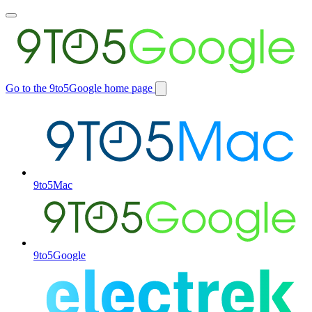
Toggle
main
menu
Go to the 9to5Google home page
Switch
site
9to5Mac
9to5Google