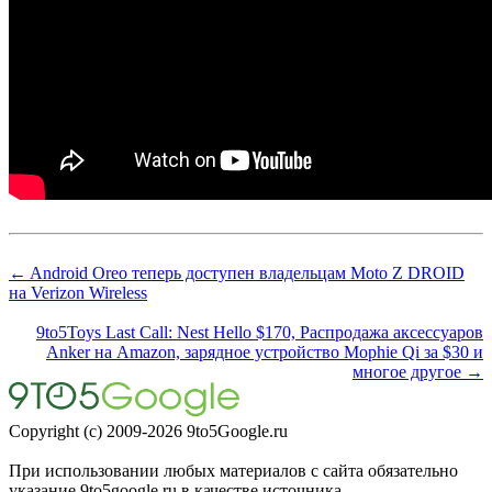
← Android Oreo теперь доступен владельцам Moto Z DROID
на Verizon Wireless
9to5Toys Last Call: Nest Hello $170, Распродажа аксессуаров
Anker на Amazon, зарядное устройство Mophie Qi за $30 и
многое другое →
Copyright (c) 2009-2026 9to5Google.ru
При использовании любых материалов с сайта обязательно
указание 9to5google.ru в качестве источника.