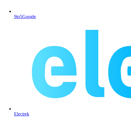
9to5Google
Electrek