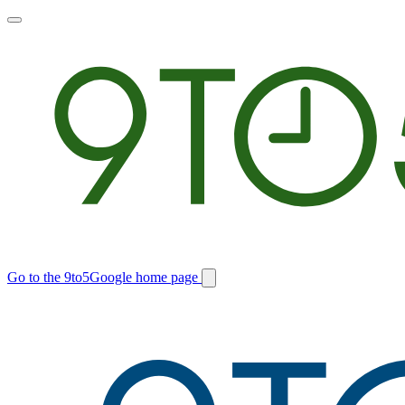
Toggle
main
menu
Go to the 9to5Google home page
Switch
site