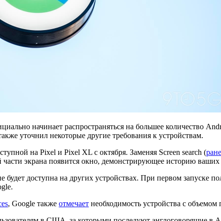
ициально начинает распространяться на большее количество And
также уточнил некоторые другие требования к устройствам.
ной на Pixel и Pixel XL с октября. Заменяя Screen search (
ран
й части экрана появится окно, демонстрирующее историю ваших 
е будет доступна на других устройствах. При первом запуске по
gle.
ces
, Google также
отмечает
необходимость устройства с объемом п
ользователям в США, за которыми последуют англоговорящие в А