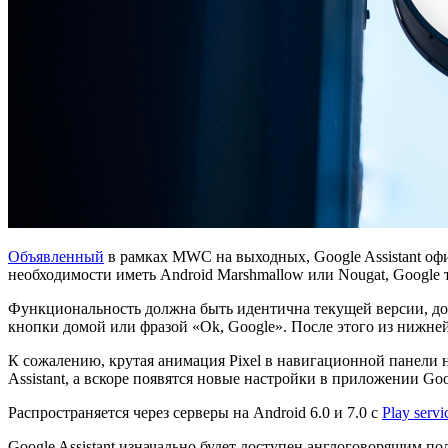
Объявленный
в рамках MWC на выходных, Google Assistant оф
необходимости иметь Android Marshmallow или Nougat, Google 
Функциональность должна быть идентична текущей версии, доступ
кнопки домой или фразой «Ok, Google». После этого из нижне
К сожалению, крутая анимация Pixel в навигационной панели н
Assistant, а вскоре появятся новые настройки в приложении Goo
Распространяется через серверы на Android 6.0 и 7.0 с
Play servi
Google Assistant изначально будет доступен англоговорящим п