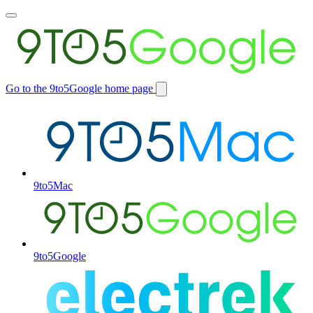
Toggle
main
menu
Go to the 9to5Google home page
Switch
site
9to5Mac
9to5Google