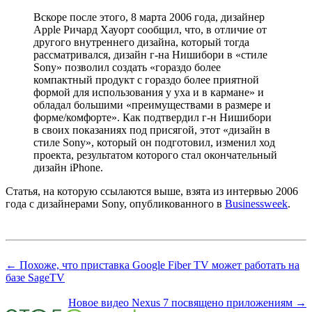
Вскоре после этого, 8 марта 2006 года, дизайнер
Apple Ричард Хауорт сообщил, что, в отличие от
другого внутреннего дизайна, который тогда
рассматривался, дизайн г-на Нишибори в «стиле
Sony» позволил создать «гораздо более
компактный продукт с гораздо более приятной
формой для использования у уха и в кармане» и
обладал большими «преимуществами в размере и
форме/комфорте». Как подтвердил г-н Нишибори
в своих показаниях под присягой, этот «дизайн в
стиле Sony», который он подготовил, изменил ход
проекта, результатом которого стал окончательный
дизайн iPhone.
Статья, на которую ссылаются выше, взята из интервью 2006
года с дизайнерами Sony, опубликованного в
Businessweek
.
← Похоже, что приставка Google Fiber TV может работать на
базе SageTV
Новое видео Nexus 7 посвящено приложениям →