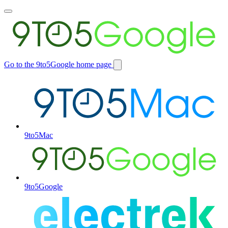
Toggle
main
menu
Go to the 9to5Google home page
Switch
site
9to5Mac
9to5Google