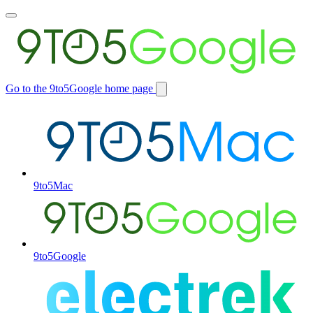
Toggle
main
menu
Go to the 9to5Google home page
Switch
site
9to5Mac
9to5Google