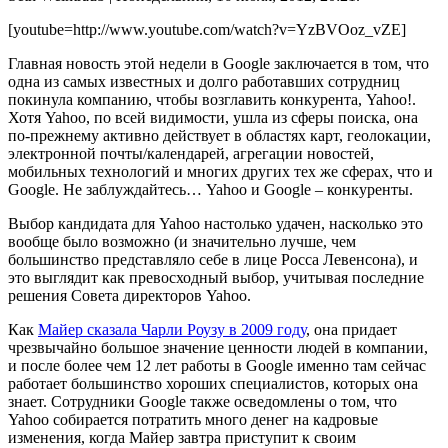
[youtube=http://www.youtube.com/watch?v=YzBVOoz_vZE]
Главная новость этой недели в Google заключается в том, что
одна из самых известных и долго работавших сотрудниц
покинула компанию, чтобы возглавить конкурента, Yahoo!.
Хотя Yahoo, по всей видимости, ушла из сферы поиска, она
по-прежнему активно действует в областях карт, геолокации,
электронной почты/календарей, агрегации новостей,
мобильных технологий и многих других тех же сферах, что и
Google. Не заблуждайтесь… Yahoo и Google – конкуренты.
Выбор кандидата для Yahoo настолько удачен, насколько это
вообще было возможно (и значительно лучше, чем
большинство представляло себе в лице Росса Левенсона), и
это выглядит как превосходный выбор, учитывая последние
решения Совета директоров Yahoo.
Как
Майер сказала Чарли Роузу в 2009 году
, она придает
чрезвычайно большое значение ценности людей в компании,
и после более чем 12 лет работы в Google именно там сейчас
работает большинство хороших специалистов, которых она
знает. Сотрудники Google также осведомлены о том, что
Yahoo собирается потратить много денег на кадровые
изменения, когда Майер завтра приступит к своим