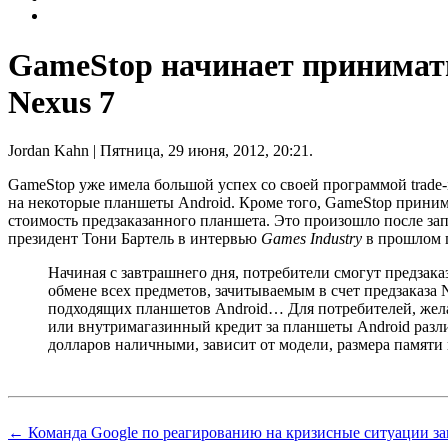
GameStop начинает принимать
Nexus 7
Jordan Kahn
| Пятница, 29 июня, 2012, 20:21.
GameStop уже имела большой успех со своей программой trade-
на некоторые планшеты Android. Кроме того, GameStop принима
стоимость предзаказанного планшета. Это произошло после за
президент Тони Бартель в интервью
Games Industry
в прошлом 
Начиная с завтрашнего дня, потребители смогут предзак
обмене всех предметов, зачитываемым в счет предзаказа N
подходящих планшетов Android… Для потребителей, жел
или внутримагазинный кредит за планшеты Android разл
долларов наличными, зависит от модели, размера памяти 
← Команда Google по реагированию на кризисные ситуации з