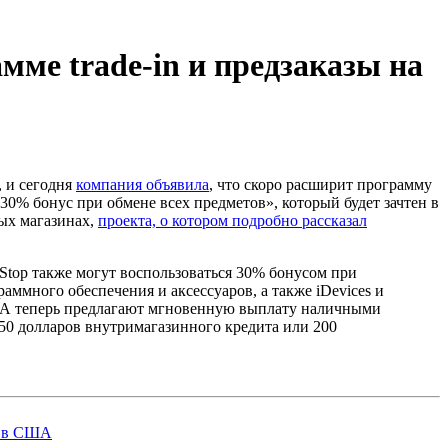
ме trade-in и предзаказы на
, и сегодня
компания объявила
, что скоро расширит программу
30% бонус при обмене всех предметов», который будет зачтен в
рых магазинах,
проекта, о котором подробно рассказал
Stop также могут воспользоваться 30% бонусом при
аммного обеспечения и аксессуаров, а также iDevices и
ША теперь предлагают мгновенную выплату наличными
50 долларов внутримагазинного кредита или 200
в в США