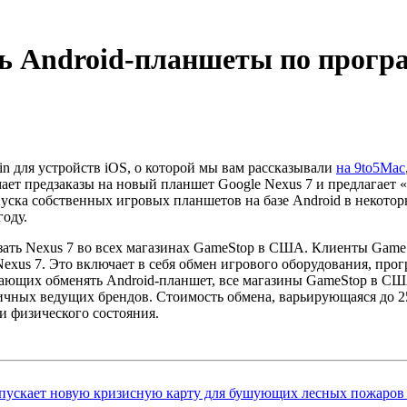
 Android-планшеты по програм
in для устройств iOS, о которой мы вам рассказывали
на 9to5Mac
ет предзаказы на новый планшет Google Nexus 7 и предлагает «
пуска собственных игровых планшетов на базе Android в некото
году.
азать Nexus 7 во всех магазинах GameStop в США. Клиенты Game
exus 7. Это включает в себя обмен игрового оборудования, прогр
ающих обменять Android-планшет, все магазины GameStop в С
ичных ведущих брендов. Стоимость обмена, варьирующаяся до 2
и физического состояния.
апускает новую кризисную карту для бушующих лесных пожаро