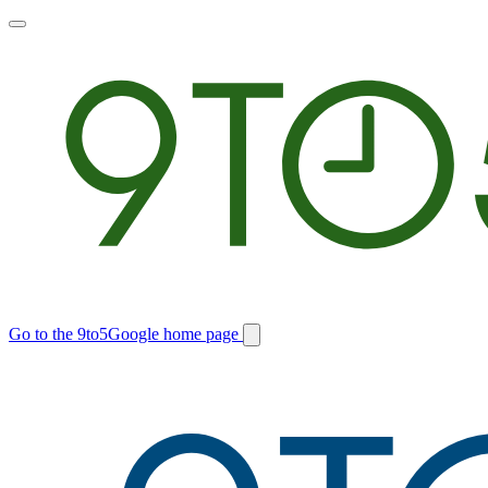
Toggle
main
menu
Go to the 9to5Google home page
Switch
site