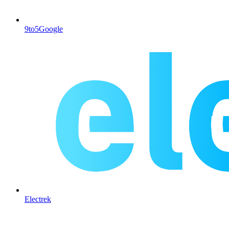
9to5Google
Electrek