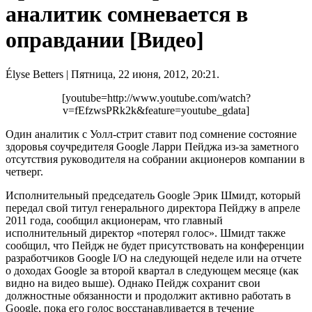
аналитик сомневается в
оправдании [Видео]
Élyse Betters
| Пятница, 22 июня, 2012, 20:21.
[youtube=http://www.youtube.com/watch?
v=fEfzwsPRk2k&feature=youtube_gdata]
Один аналитик с Уолл-стрит ставит под сомнение состояние
здоровья соучредителя Google Ларри Пейджа из-за заметного
отсутствия руководителя на собрании акционеров компании в
четверг.
Исполнительный председатель Google Эрик Шмидт, который
передал свой титул генерального директора Пейджу в апреле
2011 года, сообщил акционерам, что главный
исполнительный директор «потерял голос». Шмидт также
сообщил, что Пейдж не будет присутствовать на конференции
разработчиков Google I/O на следующей неделе или на отчете
о доходах Google за второй квартал в следующем месяце (как
видно на видео выше). Однако Пейдж сохранит свои
должностные обязанности и продолжит активно работать в
Google, пока его голос восстанавливается в течение