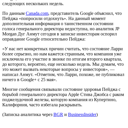
следующих нескольких недель.
По данным
Canada.com
, представитель Google объяснил, что
Пейджа «попросили отдохнуть». На данный момент
дополнительная информация о таинственном состоянии
голоса генерального директора недоступна, но аналитик JP
Morgan Дуг Анмут сегодня в записке инвесторам оспорил
оправдание Google относительно Пейджа:
«У нас нет конкретных причин считать, что состояние Ларри
более серьезно, но нам кажется странным, что компания уже
исключила его участие в звонке по итогам второго квартала,
до которого, вероятно, еще несколько недель. Мы думаем, что
это может вызвать некоторые вопросы у инвесторов», —
написал Анмут. «Отметим, что Ларри, похоже, не публиковал
ничего в Google+ с 25 мая».
Многие сообщения связывали состояние здоровья Пейджа с
борьбой генерального директора Apple Стива Джобса с раком
поджелудочной железы, которую компания из Купертино,
Калифорния, часто избегала раскрывать.
(Записка аналитика через
BGR
и
BusinessInsider
)