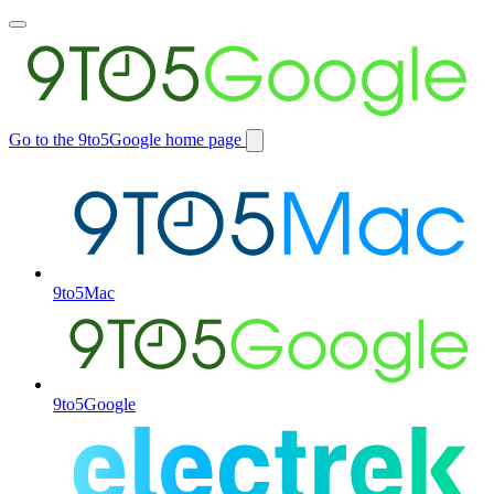
Toggle
main
menu
Go to the 9to5Google home page
Switch
site
9to5Mac
9to5Google