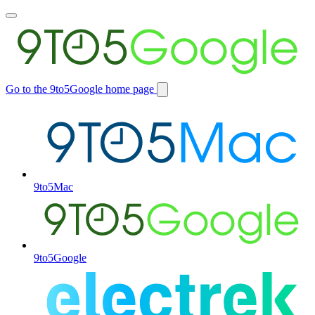
Toggle
main
menu
Go to the 9to5Google home page
Switch
site
9to5Mac
9to5Google