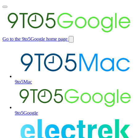
Toggle
main
menu
Go to the 9to5Google home page
Switch
site
9to5Mac
9to5Google