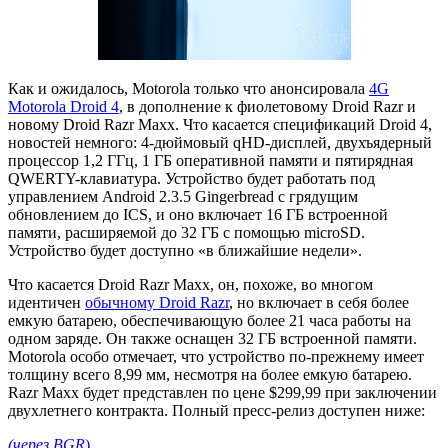
Как и ожидалось, Motorola только что анонсировала
4G
Motorola Droid 4
, в дополнение к фиолетовому Droid Razr и
новому Droid Razr Maxx. Что касается спецификаций Droid 4,
новостей немного: 4-дюймовый qHD-дисплей, двухъядерный
процессор 1,2 ГГц, 1 ГБ оперативной памяти и пятирядная
QWERTY-клавиатура. Устройство будет работать под
управлением Android 2.3.5 Gingerbread с грядущим
обновлением до ICS, и оно включает 16 ГБ встроенной
памяти, расширяемой до 32 ГБ с помощью microSD.
Устройство будет доступно «в ближайшие недели».
Что касается Droid Razr Maxx, он, похоже, во многом
идентичен
обычному Droid Razr
, но включает в себя более
емкую батарею, обеспечивающую более 21 часа работы на
одном заряде. Он также оснащен 32 ГБ встроенной памяти.
Motorola особо отмечает, что устройство по-прежнему имеет
толщину всего 8,99 мм, несмотря на более емкую батарею.
Razr Maxx будет представлен по цене $299,99 при заключении
двухлетнего контракта. Полный пресс-релиз доступен ниже:
(через BGR
)