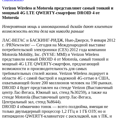
Verizon Wireless и Motorola представляют самый тонкий и
мощный 4G LTE QWERTY-смартфон: DROID 4 от
Motorola
Невероятная мощь и инновационный дизайн дают клиентам
возможность вести дела как никогда раньше
ЛАС-ВЕГАС и БАСКИНГ-РИДЖ, Нью-Джерси, 9 января 2012
г. /PRNewswire/ — Сегодня на Международной выставке
потребительской электроники (CES) 2012 года компании
Motorola Mobility, Inc. (NYSE: MMI) и Verizon Wireless
представили новый DROID 4 от Motorola, самый тонкий и
мощный 4G LTE QWERTY-смартфон, предлагающий
возможности и производительность для самых
требовательных стилей жизни. Verizon Wireless лидирует в
области 4G с самой быстрой и надежной 4G-сетью в США,
охватывающей более 200 миллионов человек на 190 рынках.
DROID 4 будет представлен на стенде Verizon (Выставочный
центр Лас-Вегаса, Южный зал, стенд №30259), а также на
стенде Motorola (Выставочный центр Лас-Вегаса,
Центральный зал, стенд №8644).
DROID 4 обманчиво тонок — всего полдюйма, вмещая не
только двухъядерный процессор 1,2 ГГц и 1 ГБ ОЗУ, но и
пятирядную QWERTY-клавиатуру с раскладкой, как у ПК, и