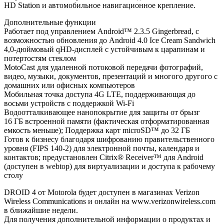
HD Station и автомобильное навигационное крепление.
Дополнительные функции
Работает под управлением Android™ 2.3.5 Gingerbread, с
возможностью обновления до Android 4.0 Ice Cream Sandwich
4,0-дюймовый qHD-дисплей с устойчивым к царапинам и
потертостям стеклом
MotoCast для удаленной потоковой передачи фотографий,
видео, музыки, документов, презентаций и многого другого с
домашних или офисных компьютеров
Мобильная точка доступа 4G LTE, поддерживающая до
восьми устройств с поддержкой Wi-Fi
Водоотталкивающее нанопокрытие для защиты от брызг
16 ГБ встроенной памяти (фактическая отформатированная
емкость меньше); Поддержка карт microSD™ до 32 ГБ
Готов к бизнесу благодаря шифрованию правительственного
уровня (FIPS 140-2) для электронной почты, календаря и
контактов; предустановлен Citrix® Receiver™ для Android
(доступен в webtop) для виртуализации и доступа к рабочему
столу
DROID 4 от Motorola будет доступен в магазинах Verizon
Wireless Communications и онлайн на www.verizonwireless.com
в ближайшие недели.
Для получения дополнительной информации о продуктах и