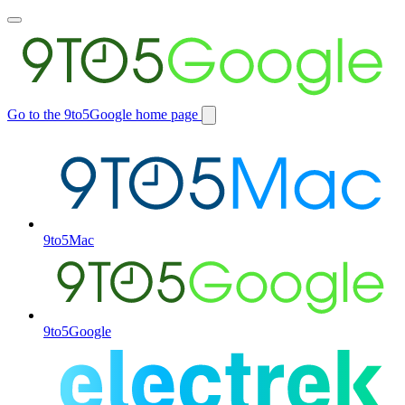
Toggle
main
menu
Go to the 9to5Google home page
Switch
site
9to5Mac
9to5Google