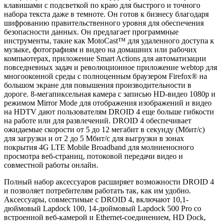
клавишами с подсветкой по краю для быстрого и точного
набора текста даже в темноте. Он готов к бизнесу благодаря
шифрованию правительственного уровня для обеспечения
безопасности данных. Он предлагает программные
инструменты, такие как MotoCast™ для удаленного доступа к
музыке, фотографиям и видео на домашних или рабочих
компьютерах, приложение Smart Actions для автоматизации
повседневных задач и революционное приложение webtop для
многооконной среды с полноценным браузером Firefox® на
большом экране для повышения производительности в
дороге. 8-мегапиксельная камера с записью HD-видео 1080p и
режимом Mirror Mode для отображения изображений и видео
на HDTV дают пользователям DROID 4 еще больше гибкости
на работе или для развлечений. DROID 4 обеспечивает
ожидаемые скорости от 5 до 12 мегабит в секунду (Мбит/с)
для загрузки и от 2 до 5 Мбит/с для выгрузки в зонах
покрытия 4G LTE Mobile Broadband для молниеносного
просмотра веб-страниц, потоковой передачи видео и
совместной работы онлайн.
Полный набор аксессуаров расширяет возможности DROID 4
и позволяет потребителям работать так, как им удобно.
Аксессуары, совместимые с DROID 4, включают 10,1-
дюймовый Lapdock 100, 14-дюймовый Lapdock 500 Pro со
встроенной веб-камерой и Ethernet-соединением, HD Dock,