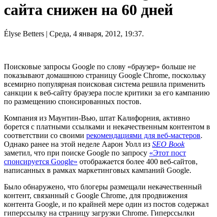
сайта снижен на 60 дней
Élyse Betters
| Среда, 4 января, 2012, 19:37.
Поисковые запросы Google по слову «браузер» больше не
показывают домашнюю страницу Google Chrome, поскольку
всемирно популярная поисковая система решила применить
санкции к веб-сайту браузера после критики за его кампанию
по размещению спонсированных постов.
Компания из Маунтин-Вью, штат Калифорния, активно
борется с платными ссылками и некачественным контентом в
соответствии со своими
рекомендациями для веб-мастеров
.
Однако ранее на этой неделе Аарон Уолл из
SEO Book
заметил, что при поиске Google по запросу
«Этот пост
спонсируется Google»
отображается более 400 веб-сайтов,
написанных в рамках маркетинговых кампаний Google.
Было обнаружено, что блогеры размещали некачественный
контент, связанный с Google Chrome, для продвижения
контента Google, и по крайней мере один из постов содержал
гиперссылку на страницу загрузки Chrome. Гиперссылки