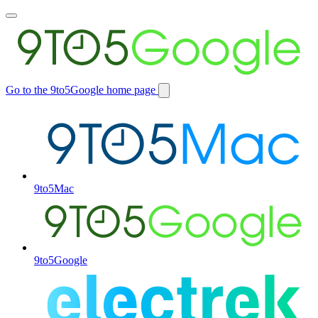
Toggle
main
menu
Go to the 9to5Google home page
Switch
site
9to5Mac
9to5Google