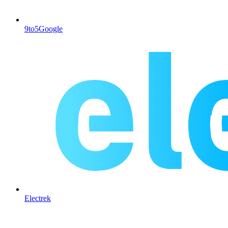
9to5Google
Electrek