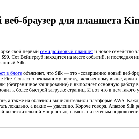
 веб-браузер для планшета Kin
Йорке свой первый
семидюймовый планшет
и новое семейство э
а $99. Сет Вейнтрауб находится на месте событий, и последняя 
ванный Silk.
ст в блоге
объясняет, что Silk — это «совершенно новый веб-бра
e Fire. Согласно рекламному ролику, включенному выше, архите
йлы (безграничное кэширование) и выполняет основную работу в
одит к более быстрой загрузке страниц. И вот что в нем такого 
ire, а также на облачной вычислительной платформе AWS. Каждый
тать локально, а какие — удаленно. Короче говоря, Amazon Silk 
ной вычислительной мощностью, памятью и сетевым подключени