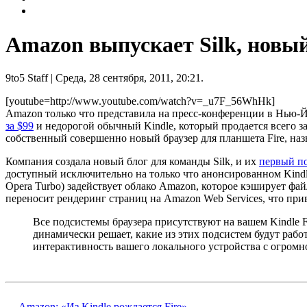
Amazon выпускает Silk, новый
9to5 Staff
| Среда, 28 сентября, 2011, 20:21.
[youtube=http://www.youtube.com/watch?v=_u7F_56WhHk]
Amazon только что представила на пресс-конференции в Нью-
за $99
и недорогой обычный Kindle, который продается всего з
собственный совершенно новый браузер для планшета Fire, наз
Компания создала новый блог для команды Silk, и их
первый по
доступный исключительно на только что анонсированном Kindl
Opera Turbo) задействует облако Amazon, которое кэширует фа
переносит рендеринг страниц на Amazon Web Services, что прив
Все подсистемы браузера присутствуют на вашем Kindle F
динамически решает, какие из этих подсистем будут рабо
интерактивность вашего локального устройства с огром
← Amazon: «Из Kindle рождается Fire»