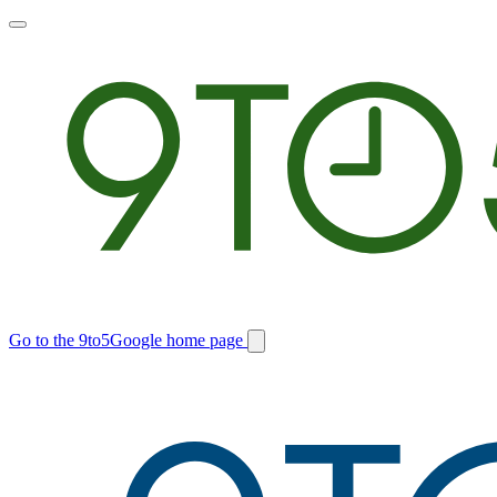
Toggle
main
menu
Go to the 9to5Google home page
Switch
site