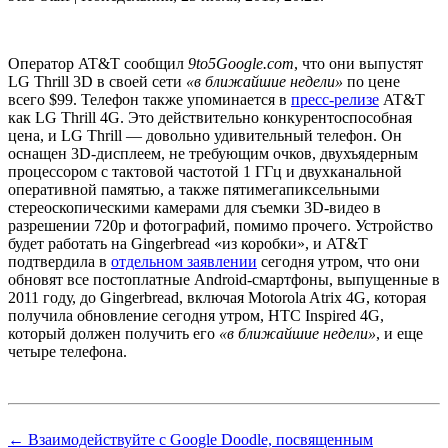
Оператор AT&T сообщил
9to5Google.com
, что они выпустят
LG Thrill 3D в своей сети
«в ближайшие недели»
по цене
всего $99. Телефон также упоминается в
пресс-релизе
AT&T
как LG Thrill 4G. Это действительно конкурентоспособная
цена, и LG Thrill — довольно удивительный телефон. Он
оснащен 3D-дисплеем, не требующим очков, двухъядерным
процессором с тактовой частотой 1 ГГц и двухканальной
оперативной памятью, а также пятимегапиксельными
стереоскопическими камерами для съемки 3D-видео в
разрешении 720p и фотографий, помимо прочего. Устройство
будет работать на Gingerbread «из коробки», и AT&T
подтвердила в
отдельном заявлении
сегодня утром, что они
обновят все постоплатные Android-смартфоны, выпущенные в
2011 году, до Gingerbread, включая Motorola Atrix 4G, которая
получила обновление сегодня утром, HTC Inspired 4G,
который должен получить его
«в ближайшие недели»
, и еще
четыре телефона.
← Взаимодействуйте с Google Doodle, посвященным