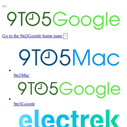
Toggle
main
menu
Go to the 9to5Google home page
Switch
site
9to5Mac
9to5Google