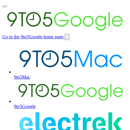
Toggle
main
menu
Go to the 9to5Google home page
Switch
site
9to5Mac
9to5Google