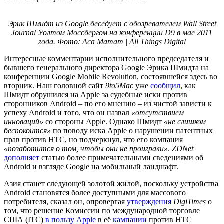
Эрик Шмидт из Google беседует с обозревателем Wall Street
Journal Уолтом Моссбергом на конференции D9 в мае 2011
года. Фото: Аса Матат | All Things Digital
Интересные комментарии исполнительного председателя и
бывшего генерального директора Google Эрика Шмидта на
конференции Google Mobile Revolution, состоявшейся здесь во
вторник. Наш головной сайт
9to5Mac
уже
сообщил
, как
Шмидт обрушился на Apple за судебные иски против
сторонников Android – по его мнению – из чистой зависти к
успеху Android и того, что он назвал
«отсутствием
инноваций»
со стороны Apple. Однако Шмидт
«не слишком
беспокоится»
по поводу иска Apple о нарушении патентных
прав против HTC, но подчеркнул, что его компания
«позаботится о том, чтобы они не проиграли»
.
ZDNet
дополняет
статью более примечательными сведениями об
Android и взгляде Google на мобильный ландшафт.
Азия станет следующей золотой жилой, поскольку устройства
Android становятся более доступными для массового
потребителя, сказал он, опровергая
утверждения
DigiTimes
о
том, что решение Комиссии по международной торговле
США (ITC)
в пользу Apple
в её
кампании
против HTC