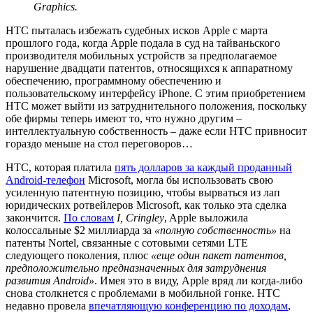
Graphics.
HTC пыталась избежать судебных исков Apple с марта
прошлого года, когда Apple подала в суд на тайваньского
производителя мобильных устройств за предполагаемое
нарушение двадцати патентов, относящихся к аппаратному
обеспечению, программному обеспечению и
пользовательскому интерфейсу iPhone. С этим приобретением
HTC может выйти из затруднительного положения, поскольку
обе фирмы теперь имеют то, что нужно другим –
интеллектуальную собственность – даже если HTC привносит
гораздо меньше на стол переговоров…
HTC, которая платила
пять долларов за каждый проданный
Android-телефон
Microsoft, могла бы использовать свою
усиленную патентную позицию, чтобы вырваться из лап
юридических ротвейлеров Microsoft, как только эта сделка
закончится.
По словам
I, Cringley
, Apple выложила
колоссальные $2 миллиарда за
«полную собственность»
на
патенты Nortel, связанные с сотовыми сетями LTE
следующего поколения, плюс
«еще один пакет патентов,
предположительно предназначенных для затруднения
развития Android»
. Имея это в виду, Apple вряд ли когда-либо
снова столкнется с проблемами в мобильной гонке. HTC
недавно провела
впечатляющую конференцию по доходам
,