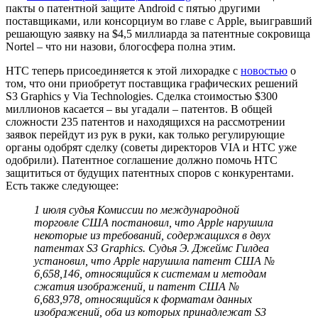
пакты о патентной защите Android с пятью другими
поставщиками, или консорциум во главе с Apple, выигравший
решающую заявку на $4,5 миллиарда за патентные сокровища
Nortel – что ни назови, блогосфера полна этим.
HTC теперь присоединяется к этой лихорадке с
новостью
о
том, что они приобретут поставщика графических решений
S3 Graphics у Via Technologies. Сделка стоимостью $300
миллионов касается – вы угадали – патентов. В общей
сложности 235 патентов и находящихся на рассмотрении
заявок перейдут из рук в руки, как только регулирующие
органы одобрят сделку (советы директоров VIA и HTC уже
одобрили). Патентное соглашение должно помочь HTC
защититься от будущих патентных споров с конкурентами.
Есть также следующее:
1 июля судья Комиссии по международной
торговле США постановил, что Apple нарушила
некоторые из требований, содержащихся в двух
патентах S3 Graphics. Судья Э. Джеймс Гилдеа
установил, что Apple нарушила патент США №
6,658,146, относящийся к системам и методам
сжатия изображений, и патент США №
6,683,978, относящийся к форматам данных
изображений, оба из которых принадлежат S3