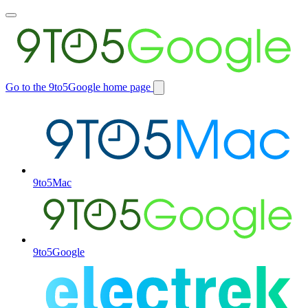
Toggle
main
menu
Go to the 9to5Google home page
Switch
site
9to5Mac
9to5Google