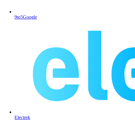
9to5Google
Electrek