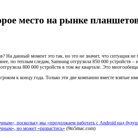
орое место на рынке планшетов
? На данный момент это так, но это не значит, что ситуация не
е, по теплым следам, Samsung отгрузила 850 000 устройств – и 
r отгрузила 800 000 устройств в том же квартале. Это многообе
роком к концу года. Только эти две компании вместе взятые име
ичным», поскольку мы «продолжаем работать с Android над буд
чным», но может «разрастись»
(9to5mac.com)