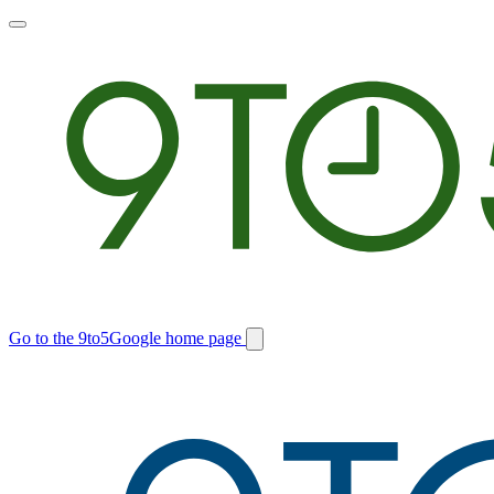
Toggle
main
menu
Go to the 9to5Google home page
Switch
site