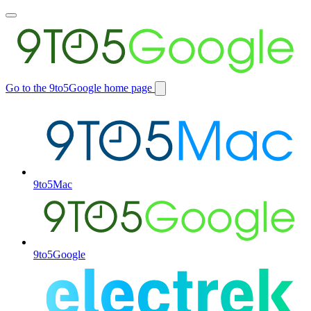
Toggle
main
menu
Go to the 9to5Google home page
Switch
site
9to5Mac
9to5Google