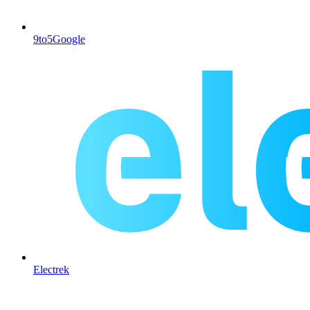
9to5Google
Electrek