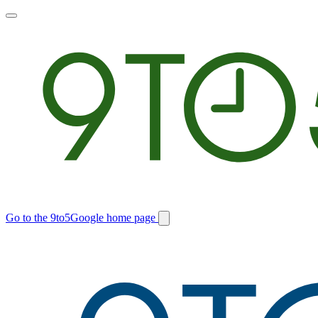
Toggle
main
menu
Go to the 9to5Google home page
Switch
site