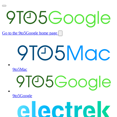
Toggle
main
menu
Go to the 9to5Google home page
Switch
site
9to5Mac
9to5Google