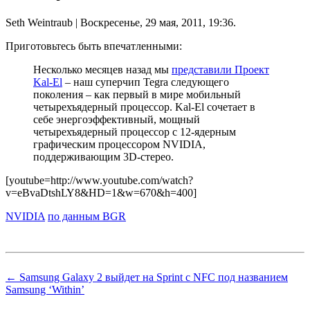
Seth Weintraub
| Воскресенье, 29 мая, 2011, 19:36.
Приготовьтесь быть впечатленными:
Несколько месяцев назад мы
представили Проект
Kal-El
– наш суперчип Tegra следующего
поколения – как первый в мире мобильный
четырехъядерный процессор. Kal-El сочетает в
себе энергоэффективный, мощный
четырехъядерный процессор с 12-ядерным
графическим процессором NVIDIA,
поддерживающим 3D-стерео.
[youtube=http://www.youtube.com/watch?
v=eBvaDtshLY8&HD=1&w=670&h=400]
NVIDIA
по данным BGR
← Samsung Galaxy 2 выйдет на Sprint с NFC под названием
Samsung ‘Within’