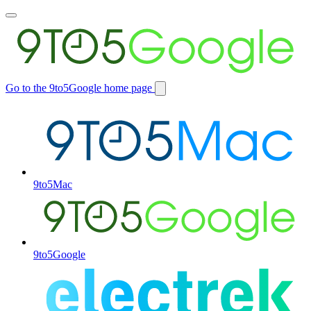
Toggle
main
menu
Go to the 9to5Google home page
Switch
site
9to5Mac
9to5Google