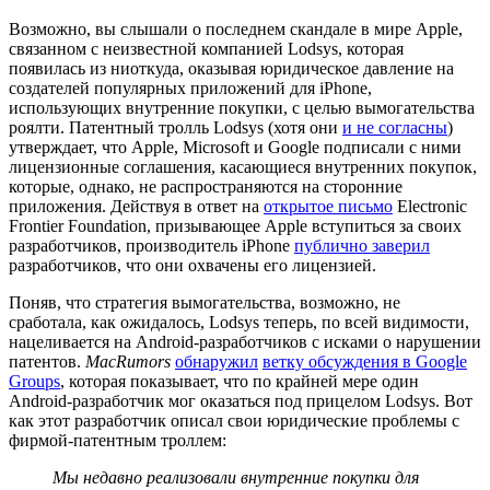
Возможно, вы слышали о последнем скандале в мире Apple,
связанном с неизвестной компанией Lodsys, которая
появилась из ниоткуда, оказывая юридическое давление на
создателей популярных приложений для iPhone,
использующих внутренние покупки, с целью вымогательства
роялти. Патентный тролль Lodsys (хотя они
и не согласны
)
утверждает, что Apple, Microsoft и Google подписали с ними
лицензионные соглашения, касающиеся внутренних покупок,
которые, однако, не распространяются на сторонние
приложения. Действуя в ответ на
открытое письмо
Electronic
Frontier Foundation, призывающее Apple вступиться за своих
разработчиков, производитель iPhone
публично заверил
разработчиков, что они охвачены его лицензией.
Поняв, что стратегия вымогательства, возможно, не
сработала, как ожидалось, Lodsys теперь, по всей видимости,
нацеливается на Android-разработчиков с исками о нарушении
патентов.
MacRumors
обнаружил
ветку обсуждения в Google
Groups
, которая показывает, что по крайней мере один
Android-разработчик мог оказаться под прицелом Lodsys. Вот
как этот разработчик описал свои юридические проблемы с
фирмой-патентным троллем:
Мы недавно реализовали внутренние покупки для