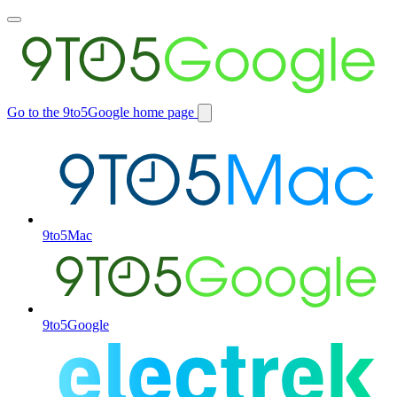
Toggle
main
menu
Go to the 9to5Google home page
Switch
site
9to5Mac
9to5Google