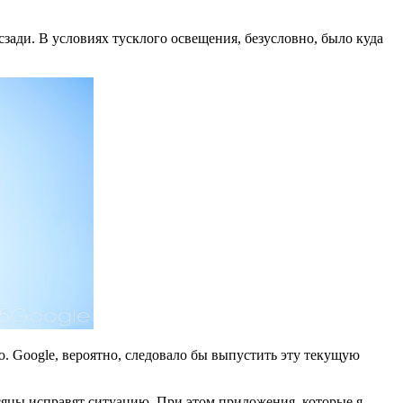
зади. В условиях тусклого освещения, безусловно, было куда
. Google, вероятно, следовало бы выпустить эту текущую
яцы исправят ситуацию. При этом приложения, которые я