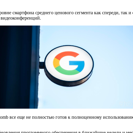
вне смартфона среднего ценового сегмента как спереди, так и с
я видеоконференций.
omb все еще не полностью готов к полноценному использованию
бновления программного обеспечения в ближайшие недели и мес