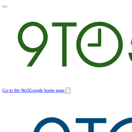
Toggle
main
menu
Go to the 9to5Google home page
Switch
site