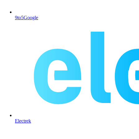
9to5Google
Electrek