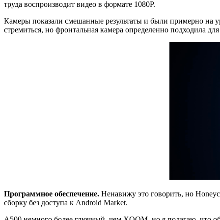
труда воспроизводит видео в формате 1080P.
Камеры показали смешанные результаты и были примерно на уро
стремиться, но фронтальная камера определенно подходила дл
Программное обеспечение.
Ненавижу это говорить, но Honeyc
сборку без доступа к Android Market.
A500 немного более глючный, чем XOOM, но я полагаю, что о