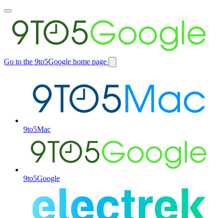
Toggle
main
menu
Go to the 9to5Google home page
Switch
site
9to5Mac
9to5Google